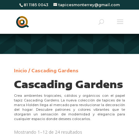
81 1185 0043
tapicesmonterrey@gmail.com
Inicio
/ Cascading Gardens
Cascading Gardens
Crea ambientes tropicales, cálidos y orgánicos con el papel
tapiz Cascading Gardens. La nueva colección de tapices de la
marca Holden llega al mercado para revolucionar la decoración
del hogar. Descubre patrones y colores vibrantes que te
otorgarán un sensación de modernidad y elegancia para
cualquier espacio donde desees colocarlos.
Mostrando 1–12 de 24 resultados