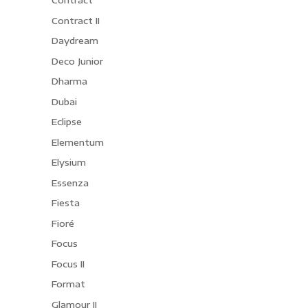
Contract
Contract II
Daydream
Deco Junior
Dharma
Dubai
Eclipse
Elementum
Elysium
Essenza
Fiesta
Fioré
Focus
Focus II
Format
Glamour II