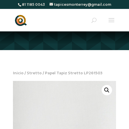
81 1185 0043
tapicesmonterrey@gmail.com
Inicio
/
Stretto
/ Papel Tapiz Stretto LP261503