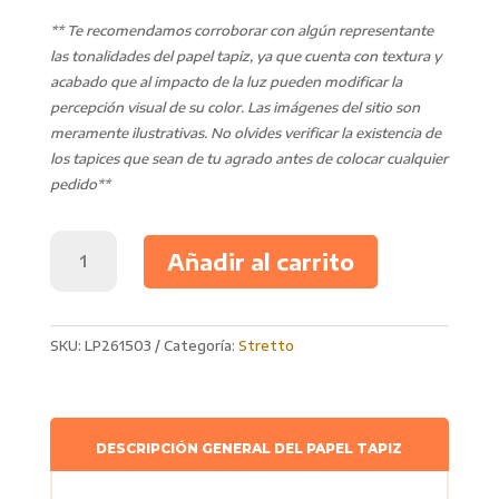
** Te recomendamos corroborar con algún representante
las tonalidades del papel tapiz, ya que cuenta con textura y
acabado que al impacto de la luz pueden modificar la
percepción visual de su color. Las imágenes del sitio son
meramente ilustrativas. No olvides verificar la existencia de
los tapices que sean de tu agrado antes de colocar cualquier
pedido**
Papel
Añadir al carrito
Tapiz
Stretto
LP261503
cantidad
SKU:
LP261503
Categoría:
Stretto
DESCRIPCIÓN GENERAL DEL PAPEL TAPIZ