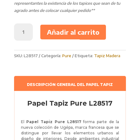
representantes la existencia de los tapices que sean de tu
agrado antes de colocar cualquier pedido**
Papel
Añadir al carrito
Tapiz
Pure
L28517
cantidad
SKU:
L28517
Categoría:
Pure
Etiqueta:
Tapiz Madera
DESCRIPCIÓN GENERAL DEL PAPEL TAPIZ
Papel Tapiz Pure L28517
El
Papel Tapiz
Pure L28517
forma parte de la
nueva colección de Ugépa, marca francesa que se
distingue por llevar los elementos urbanos al
diseño de interiores. Desde ambientes industrial