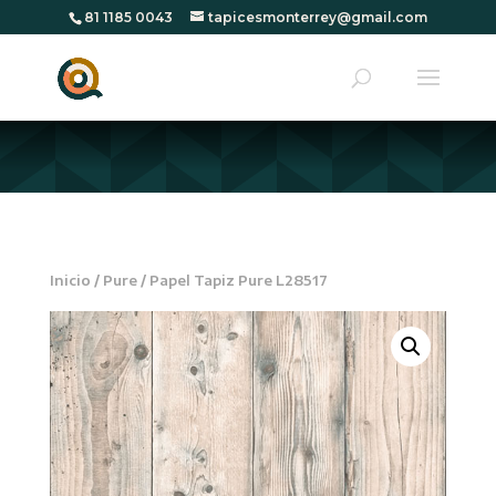
81 1185 0043
tapicesmonterrey@gmail.com
Inicio
/
Pure
/ Papel Tapiz Pure L28517