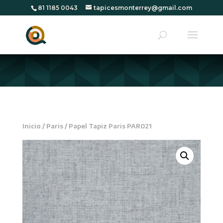
81 1185 0043
tapicesmonterrey@gmail.com
Inicio
/
Paris
/ Papel Tapiz Paris PAR021