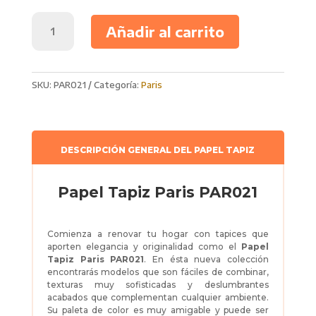
Papel
Añadir al carrito
Tapiz
Paris
PAR021
cantidad
SKU:
PAR021
Categoría:
Paris
DESCRIPCIÓN GENERAL DEL PAPEL TAPIZ
Papel Tapiz Paris PAR021
Comienza a renovar tu hogar con tapices que
aporten elegancia y originalidad como el
Papel
Tapiz
Paris PAR021
. En ésta nueva colección
encontrarás modelos que son fáciles de combinar,
texturas muy sofisticadas y deslumbrantes
acabados que complementan cualquier ambiente.
Su paleta de color es muy amigable y puede ser