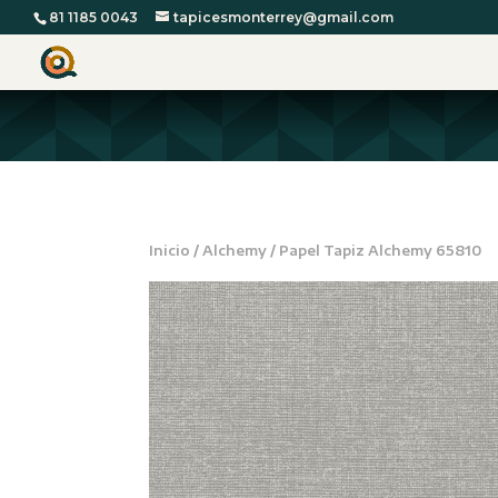
81 1185 0043
tapicesmonterrey@gmail.com
Inicio
/
Alchemy
/ Papel Tapiz Alchemy 65810