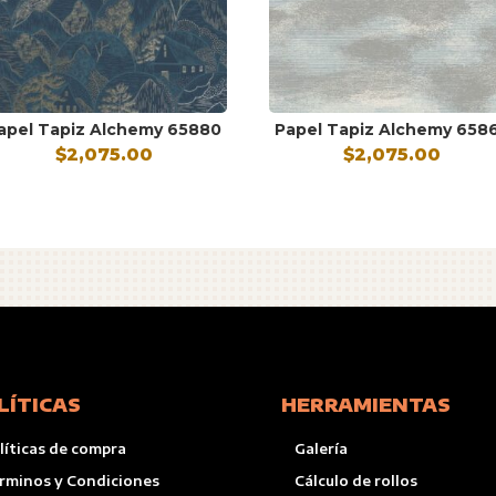
apel Tapiz Alchemy 65880
Papel Tapiz Alchemy 658
$
2,075.00
$
2,075.00
LÍTICAS
HERRAMIENTAS
líticas de compra
Galería
rminos y Condiciones
Cálculo de rollos