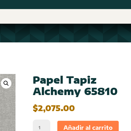
Papel Tapiz
Alchemy 65810
$
2,075.00
Papel
Añadir al carrito
Tapiz