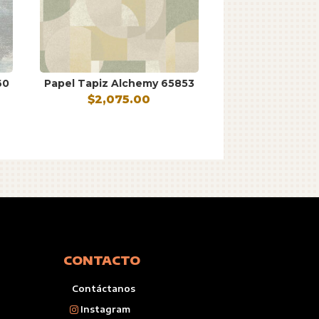
60
Papel Tapiz Alchemy 65853
$
2,075.00
CONTACTO
Contáctanos
Instagram