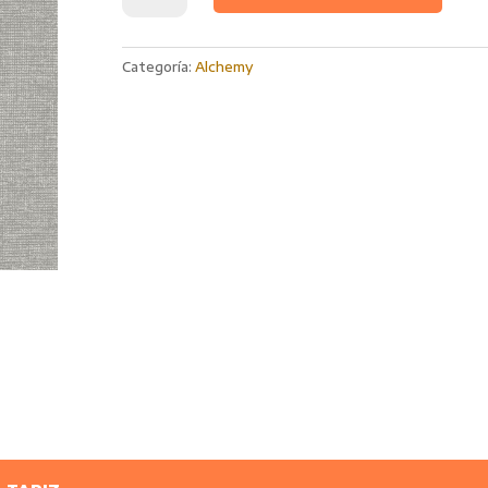
Alchemy
65810
cantidad
Categoría:
Alchemy