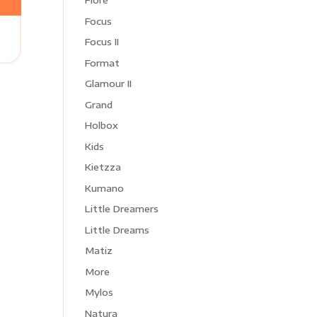
Fioré
Focus
Focus II
Format
Glamour II
Grand
Holbox
Kids
Kietzza
Kumano
Little Dreamers
Little Dreams
Matiz
More
Mylos
Natura