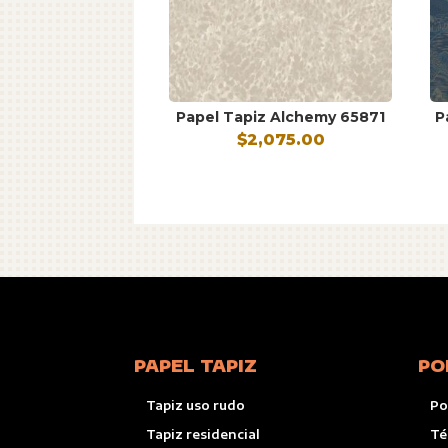
Papel Tapiz Alchemy 65871
P
$
2,075.00
PAPEL TAPIZ
PO
Tapiz uso rudo
Po
Tapiz residencial
Té